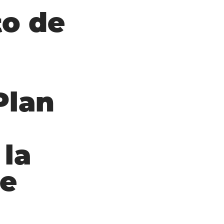
o de
Plan
 la
de